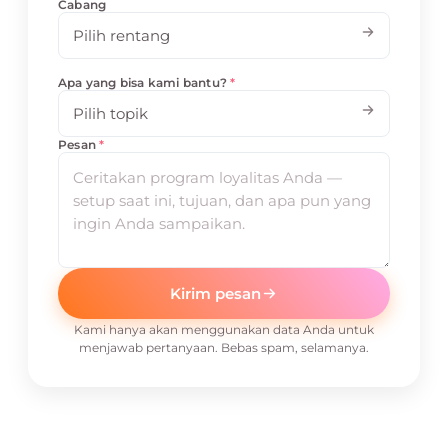
Cabang
Apa yang bisa kami bantu?
*
Pesan
*
Kirim pesan
Kami hanya akan menggunakan data Anda untuk
menjawab pertanyaan. Bebas spam, selamanya.