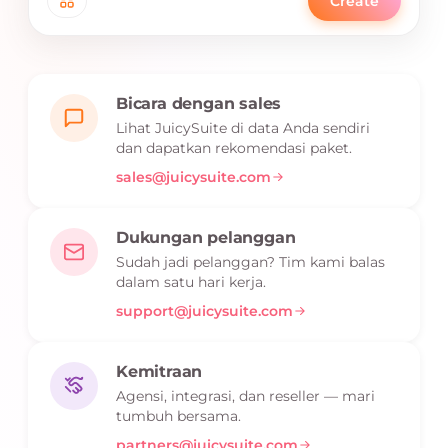
Create
Bicara dengan sales
Lihat JuicySuite di data Anda sendiri
dan dapatkan rekomendasi paket.
sales@juicysuite.com
Dukungan pelanggan
Sudah jadi pelanggan? Tim kami balas
dalam satu hari kerja.
support@juicysuite.com
Kemitraan
Agensi, integrasi, dan reseller — mari
tumbuh bersama.
partners@juicysuite.com