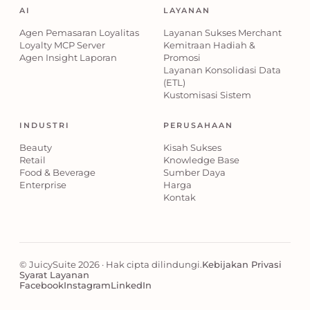
AI
LAYANAN
Agen Pemasaran Loyalitas
Layanan Sukses Merchant
Loyalty MCP Server
Kemitraan Hadiah &
Agen Insight Laporan
Promosi
Layanan Konsolidasi Data
(ETL)
Kustomisasi Sistem
INDUSTRI
PERUSAHAAN
Beauty
Kisah Sukses
Retail
Knowledge Base
Food & Beverage
Sumber Daya
Enterprise
Harga
Kontak
© JuicySuite 2026 · Hak cipta dilindungi.
Kebijakan Privasi
Syarat Layanan
Facebook
Instagram
LinkedIn