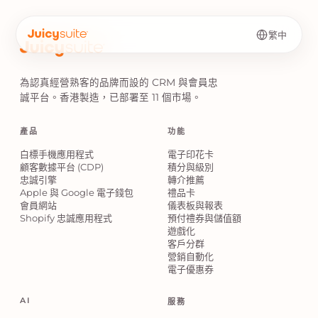
繁中
為認真經營熟客的品牌而設的 CRM 與會員忠
誠平台。香港製造，已部署至 11 個市場。
產品
功能
白標手機應用程式
電子印花卡
顧客數據平台 (CDP)
積分與級別
忠誠引擎
轉介推薦
Apple 與 Google 電子錢包
禮品卡
會員網站
儀表板與報表
Shopify 忠誠應用程式
預付禮券與儲值額
遊戲化
客戶分群
營銷自動化
電子優惠券
AI
服務