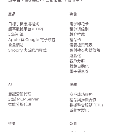
產品
功能
白標手機應用程式
電子印花卡
顧客數據平台 (CDP)
積分與級別
忠誠引擎
轉介推薦
Apple 與 Google 電子錢包
禮品卡
會員網站
儀表板與報表
Shopify 忠誠應用程式
預付禮券與儲值額
遊戲化
客戶分群
營銷自動化
電子優惠券
AI
服務
忠誠營銷代理
商戶成功服務
忠誠 MCP Server
禮品與推廣合作
智能分析代理
數據整合服務 (ETL)
系統客製化
行業
公司