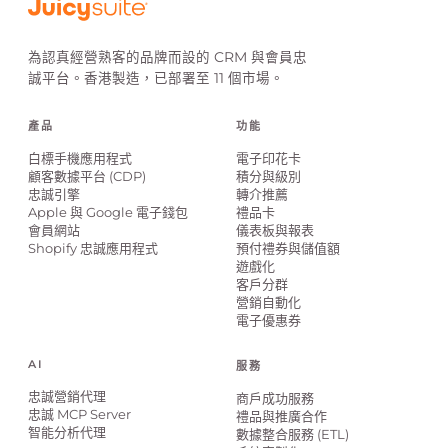
為認真經營熟客的品牌而設的 CRM 與會員忠
誠平台。香港製造，已部署至 11 個市場。
產品
功能
白標手機應用程式
電子印花卡
顧客數據平台 (CDP)
積分與級別
忠誠引擎
轉介推薦
Apple 與 Google 電子錢包
禮品卡
會員網站
儀表板與報表
Shopify 忠誠應用程式
預付禮券與儲值額
遊戲化
客戶分群
營銷自動化
電子優惠券
AI
服務
忠誠營銷代理
商戶成功服務
忠誠 MCP Server
禮品與推廣合作
智能分析代理
數據整合服務 (ETL)