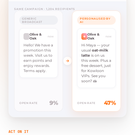
SAME CAMPAIGN · 1,204 RECIPIENTS
GENERIC
PERSONALISED BY
BROADCAST
AI
Olive &
Olive &
now
now
Oak
Oak
Hello! We have a
Hi Maya — your
promotion this
usual
oat-milk
week. Visit us to
latte
is on us
earn points and
this week. Plus a
enjoy rewards.
free dessert, just
Terms apply.
for Kowloon
VIPs. See you
soon? 🍰
9%
47%
OPEN RATE
OPEN RATE
ACT ON IT