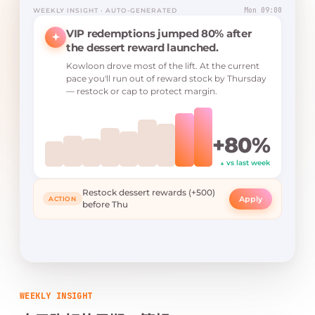
Mon 09:00
WEEKLY INSIGHT · AUTO-GENERATED
VIP redemptions jumped 80% after
the dessert reward launched.
Kowloon drove most of the lift. At the current
pace you'll run out of reward stock by Thursday
— restock or cap to protect margin.
+80%
▲ vs last week
Restock dessert rewards (+500)
Apply
ACTION
before Thu
WEEKLY INSIGHT