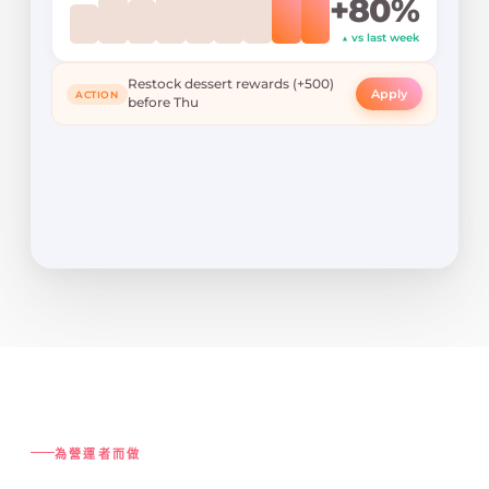
+80%
▲ vs last week
Restock dessert rewards (+500)
Apply
ACTION
before Thu
為營運者而做