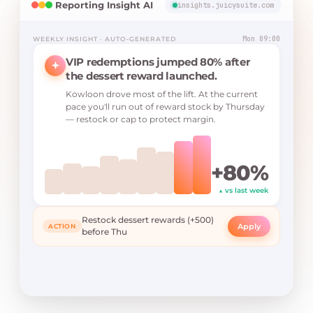
Reporting Insight AI
insights.juicysuite.com
Mon 09:00
WEEKLY INSIGHT · AUTO-GENERATED
VIP redemptions jumped 80% after
the dessert reward launched.
Kowloon drove most of the lift. At the current
pace you'll run out of reward stock by Thursday
— restock or cap to protect margin.
+80%
▲ vs last week
Restock dessert rewards (+500)
Apply
ACTION
before Thu