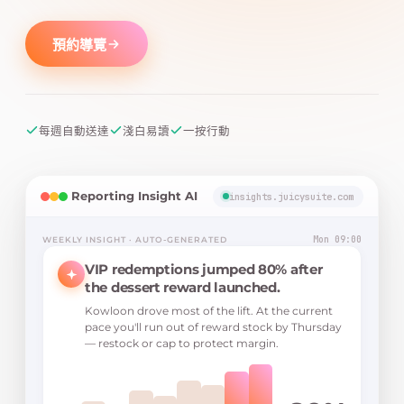
預約導覽
每週自動送達
淺白易讀
一按行動
Reporting Insight AI
insights.juicysuite.com
Mon 09:00
WEEKLY INSIGHT · AUTO-GENERATED
VIP redemptions jumped 80% after
the dessert reward launched.
Kowloon drove most of the lift. At the current
pace you'll run out of reward stock by Thursday
— restock or cap to protect margin.