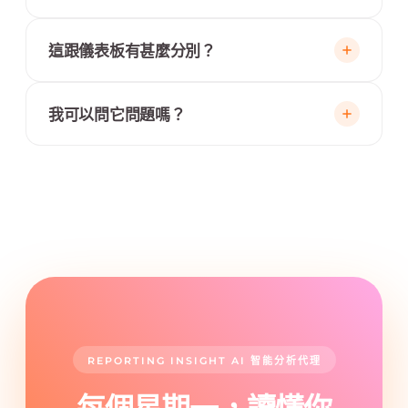
每個洞察都連回底層數據與背後那條查詢，任何數
這跟儀表板有甚麼分別？
字你都可以核對。代理把算法攤開給你看，從不說
一個追不到源頭的數字。
儀表板把全部數據攤在你面前，讓你自己解讀。智
我可以問它問題嗎？
能分析代理替你讀，它挑出真正有變的那幾件事，
講清楚成因，再告訴你下一步該做甚麼。
可以。回覆任何一份報告，或開一段對話，用日常
語言問，「九龍區的兌換量為何下跌？」，代理就
鑽進數據，連圖表一起答你。
REPORTING INSIGHT AI 智能分析代理