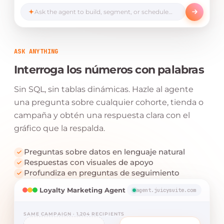
+18%
Ask the agent to build, segment, or schedule…
Launch campaign
Edit
ASK ANYTHING
Interroga los números con palabras
Sin SQL, sin tablas dinámicas. Hazle al agente
una pregunta sobre cualquier cohorte, tienda o
campaña y obtén una respuesta clara con el
gráfico que la respalda.
Preguntas sobre datos en lenguaje natural
Respuestas con visuales de apoyo
Profundiza en preguntas de seguimiento
Loyalty Marketing Agent
agent.juicysuite.com
SAME CAMPAIGN · 1,204 RECIPIENTS