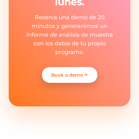
lunes.
Reserva una demo de 20
minutos y generaremos un
informe de análisis de muestra
con los datos de tu propio
programa.
Book a demo