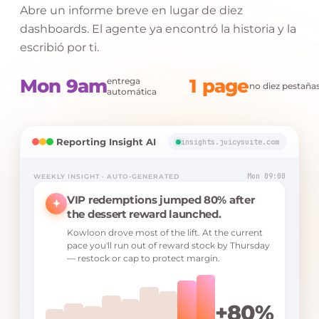
Abre un informe breve en lugar de diez
dashboards. El agente ya encontró la historia y la
escribió por ti.
Mon 9am
1 page
entrega
no diez pestaña
automática
Reporting Insight AI
insights.juicysuite.com
Mon 09:00
WEEKLY INSIGHT · AUTO-GENERATED
VIP redemptions jumped 80% after
the dessert reward launched.
Kowloon drove most of the lift. At the current
pace you'll run out of reward stock by Thursday
— restock or cap to protect margin.
+80%