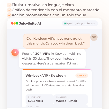
Titular + motivo, en lenguaje claro
Gráfico de tendencia con el momento marcado
Acción recomendada con un solo toque
JuicySuite AI
agent.juicysuite.com
OO
Our Kowloon VIPs have gone quiet
this month. Can you win them back?
Found
1,204 VIPs
in Kowloon with no
visit in 30 days. They over-index on
desserts. Here's a campaign I'd run:
Win-back VIP · Kowloon
DRAFT
Double points + a free-dessert reward for VIPs
with no visit in 30 days. Auto-sends via wallet
push.
AUDIENCE
CHANNEL
1,204 VIPs
Wallet · Email
EST. LIFT