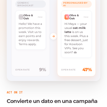
GENERIC
PERSONALISED BY
BROADCAST
AI
Olive &
Olive &
now
now
Oak
Oak
Hello! We have a
Hi Maya — your
promotion this
usual
oat-milk
week. Visit us to
latte
is on us
earn points and
this week. Plus a
enjoy rewards.
free dessert, just
Terms apply.
for Kowloon
VIPs. See you
soon? 🍰
9%
47%
OPEN RATE
OPEN RATE
ACT ON IT
Convierte un dato en una campaña