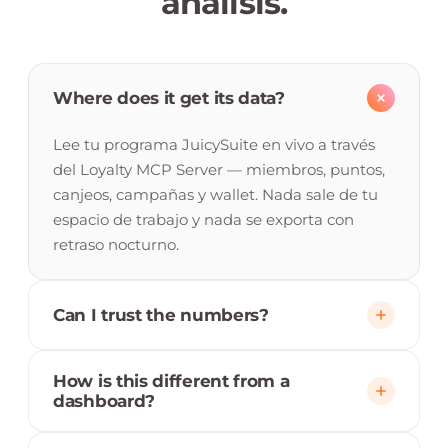
análisis.
Where does it get its data?
Lee tu programa JuicySuite en vivo a través
del Loyalty MCP Server — miembros, puntos,
canjeos, campañas y wallet. Nada sale de tu
espacio de trabajo y nada se exporta con
retraso nocturno.
Can I trust the numbers?
Cada dato enlaza con los datos subyacentes y
How is this different from a
la consulta exacta que los genera, para que
dashboard?
puedas verificar cualquier afirmación. El
agente muestra su trabajo — nunca afirma
Un dashboard te muestra todo y te deja la