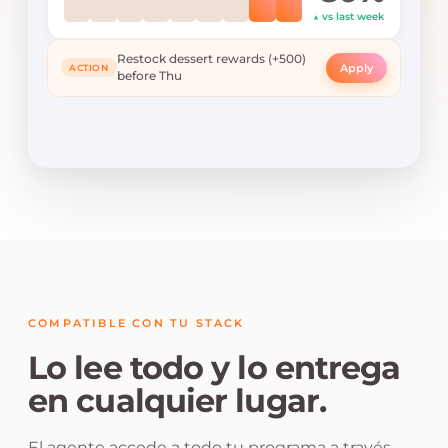
▲ vs last week
Restock dessert rewards (+500)
Apply
ACTION
before Thu
COMPATIBLE CON TU STACK
Lo lee todo y lo entrega
en cualquier lugar.
El agente accede a todo tu programa a través