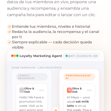
datos de tus miembros en vivo, propone una
audiencia y recompensa, y ensambla una
campaña lista para editar o lanzar con un clic.
Entiende tus miembros, niveles e historial
Redacta la audiencia, la recompensa y el canal
por ti
Siempre explicable — cada decisión queda
visible
Loyalty Marketing Agent
agent.juicysuite.com
SAME CAMPAIGN · 1,204 RECIPIENTS
GENERIC
PERSONALISED BY
BROADCAST
AI
Olive &
Olive &
now
now
Oak
Oak
Hello! We have a
Hi Maya — your
promotion this
usual
oat-milk
week. Visit us to
latte
is on us
earn points and
this week. Plus a