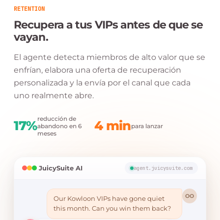
RETENTION
Recupera a tus VIPs antes de que se
vayan.
El agente detecta miembros de alto valor que se
enfrían, elabora una oferta de recuperación
personalizada y la envía por el canal que cada
uno realmente abre.
reducción de
17%
4 min
abandono en 6
para lanzar
meses
JuicySuite AI
agent.juicysuite.com
OO
Our Kowloon VIPs have gone quiet
this month. Can you win them back?