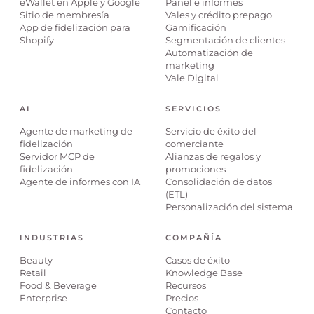
eWallet en Apple y Google
Panel e informes
Sitio de membresía
Vales y crédito prepago
App de fidelización para
Gamificación
Shopify
Segmentación de clientes
Automatización de
marketing
Vale Digital
AI
SERVICIOS
Agente de marketing de
Servicio de éxito del
fidelización
comerciante
Servidor MCP de
Alianzas de regalos y
fidelización
promociones
Agente de informes con IA
Consolidación de datos
(ETL)
Personalización del sistema
INDUSTRIAS
COMPAÑÍA
Beauty
Casos de éxito
Retail
Knowledge Base
Food & Beverage
Recursos
Enterprise
Precios
Contacto