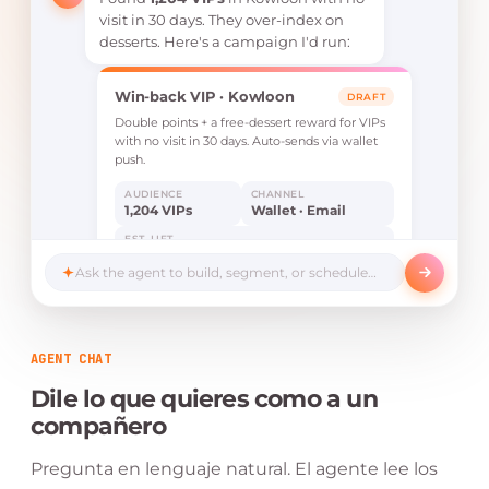
visit in 30 days. They over-index on
desserts. Here's a campaign I'd run:
Win-back VIP · Kowloon
DRAFT
Double points + a free-dessert reward for VIPs
with no visit in 30 days. Auto-sends via wallet
push.
AUDIENCE
CHANNEL
1,204 VIPs
Wallet · Email
EST. LIFT
+18%
Ask the agent to build, segment, or schedule…
Launch campaign
Edit
AGENT CHAT
Dile lo que quieres como a un
compañero
Pregunta en lenguaje natural. El agente lee los