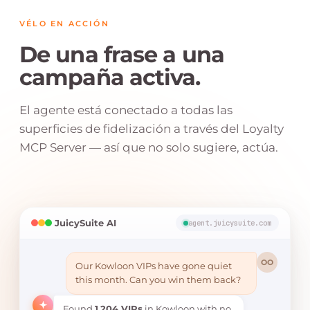
VÉLO EN ACCIÓN
De una frase a una
campaña activa.
El agente está conectado a todas las
superficies de fidelización a través del Loyalty
MCP Server — así que no solo sugiere, actúa.
JuicySuite AI
agent.juicysuite.com
OO
Our Kowloon VIPs have gone quiet
this month. Can you win them back?
Found
1,204 VIPs
in Kowloon with no