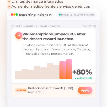
Límites de marca integrados
Aumento medido frente a envíos genéricos
Reporting Insight AI
insights.juicysuite.com
Mon 09:00
WEEKLY INSIGHT · AUTO-GENERATED
VIP redemptions jumped 80% after
the dessert reward launched.
Kowloon drove most of the lift. At the current
pace you'll run out of reward stock by Thursday
— restock or cap to protect margin.
+80%
▲ vs last week
Restock dessert rewards (+500)
Apply
ACTION
before Thu