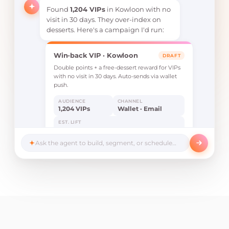
Found
1,204 VIPs
in Kowloon with no
visit in 30 days. They over-index on
desserts. Here's a campaign I'd run:
Win-back VIP · Kowloon
DRAFT
Double points + a free-dessert reward for VIPs
with no visit in 30 days. Auto-sends via wallet
push.
AUDIENCE
CHANNEL
1,204 VIPs
Wallet · Email
EST. LIFT
+18%
Ask the agent to build, segment, or schedule…
Launch campaign
Edit