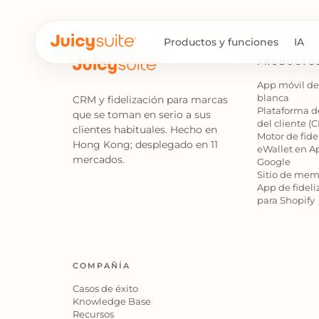
Productos y funciones
IA
PRODUCTO
App móvil d
blanca
CRM y fidelización para marcas
Plataforma d
que se toman en serio a sus
del cliente (
clientes habituales. Hecho en
Motor de fide
Hong Kong; desplegado en 11
eWallet en A
mercados.
Google
Sitio de mem
App de fideli
para Shopify
COMPAÑÍA
Casos de éxito
Knowledge Base
Recursos