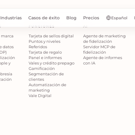
Industrias
Casos de éxito
Blog
Precios
Español
S
FUNCIONES
AI
e marca
Tarjeta de sellos digital
Agente de marketing
Puntos y niveles
de fidelización
e datos
Referidos
Servidor MCP de
CDP)
Tarjeta de regalo
fidelización
lización
Panel e informes
Agente de informes
pple y
Vales y crédito prepago
con IA
Gamificación
bresía
Segmentación de
zación
clientes
Automatización de
marketing
Vale Digital