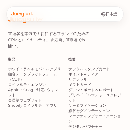
日本語
常連客を本気で大切にするブランドのための
CRMとロイヤルティ。香港発、11市場で展
開中。
製品
機能
ホワイトラベルモバイルアプリ
デジタルスタンプカード
顧客データプラットフォーム
ポイント＆ティア
（CDP）
リファラル
ロイヤルティエンジン
ギフトカード
Apple・Google対応eウォレ
ダッシュボード＆レポート
ット
プリペイドバウチャー＆クレジ
会員制ウェブサイト
ット
Shopify ロイヤルティアプリ
ゲーミフィケーション
顧客セグメンテーション
マーケティングオートメーショ
ン
デジタルバウチャー