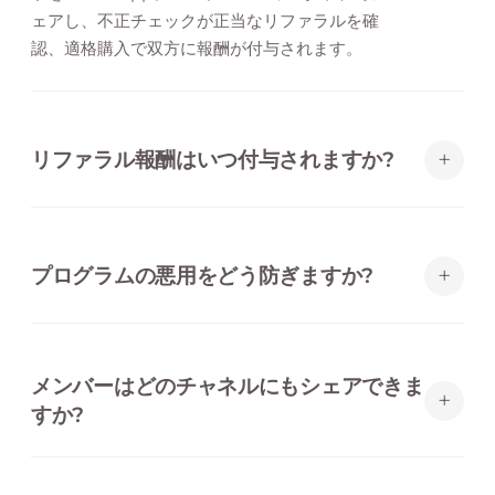
ェアし、不正チェックが正当なリファラルを確
認、適格購入で双方に報酬が付与されます。
+
リファラル報酬はいつ付与されますか?
あなたが定義した適格アクション——サインアッ
プ、初回購入、支出しきい値——を友人が完了し
+
プログラムの悪用をどう防ぎますか?
た時のみです。検証が完了した瞬間、アドボケイ
トと友人の双方に自動で報酬が付与されます。
組み込みのデバイス、決済、行動チェックが、報
酬付与前に自己リファラル、重複アカウント、リ
メンバーはどのチャネルにもシェアできま
ファラルリングを検出。アドボケイトごとの上限
+
すか?
も設定できます。
はい。メンバーはアプリやウォレットパスから個