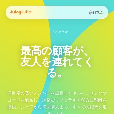
日本語
リファラル
最高の顧客が、
友人を連れてく
る。
満足度の高いメンバーを成長チャネルへ。リンクや
コードを配布し、適格なリファラルで双方に報酬を
提供。シェアから初回購入まで、すべての招待を追
跡します。