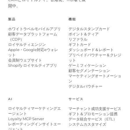
開中。
製品
機能
ホワイトラベルモバイルアプリ
デジタルスタンプカード
顧客データプラットフォーム
ポイント＆ティア
（CDP）
リファラル
ロイヤルティエンジン
ギフトカード
Apple・Google対応eウォレ
ダッシュボード＆レポート
ット
プリペイドバウチャー＆クレジ
会員制ウェブサイト
ット
Shopify ロイヤルティアプリ
ゲーミフィケーション
顧客セグメンテーション
マーケティングオートメーショ
ン
デジタルバウチャー
AI
サービス
ロイヤルティマーケティングエ
マーチャント成功支援サービス
ージェント
ギフト＆プロモーション提携
Loyalty MCP Server
データ統合サービス（ETL）
レポーティングインサイトエー
システムカスタマイズ
ジェント