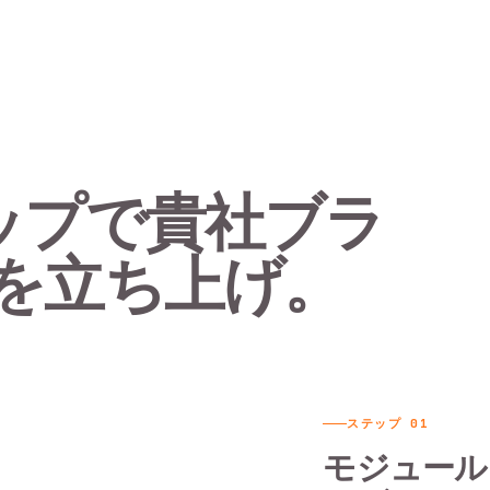
ップで貴社ブラ
を立ち上げ。
ステップ
01
モジュール