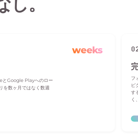
なし。
weeks
0
フ
Google Playへのロー
ピ
プリを数ヶ月ではなく数週
す
く