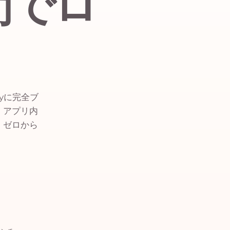
間でロ
layに完全ブ
、アプリ内
、ゼロから