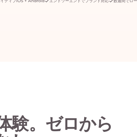
イティブiOS + Android
エンドツーエンドでブランド対応
数週間でロ
体験。ゼロから