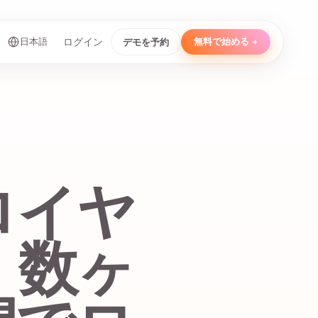
日本語
無料で始める →
ログイン
デモを予約
ロイヤ
、数ヶ