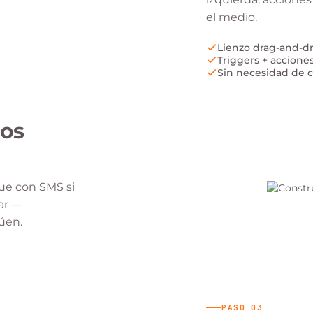
el medio.
Lienzo drag-and-d
Triggers + accione
Sin necesidad de 
ios
ue con SMS si
rar —
úen.
PASO
03