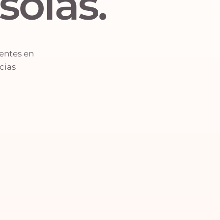
solas.
ientes en
cias