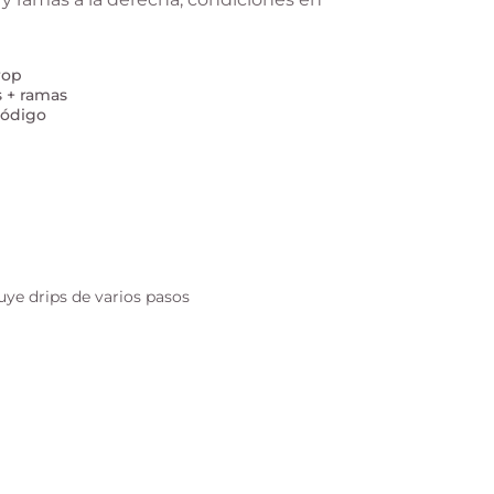
rop
s + ramas
código