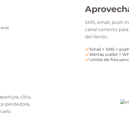
Aprovecha
SMS, email, push in
canal correcto par
del lienzo.
Email + SMS + pus
Alertas wallet + 
Límite de frecuenc
ertura, clics,
nte perdedora,
vuelo.