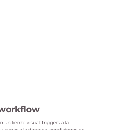
 workflow
un lienzo visual: triggers a la
 y ramas a la derecha, condiciones en