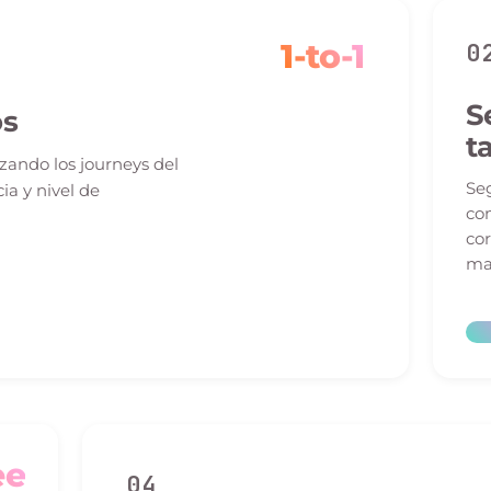
1-to-1
0
S
os
t
ando los journeys del
Seg
a y nivel de
com
cor
mas
ee
04