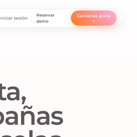
Reservar
Comienza gratis
Iniciar sesión
→
demo
ta,
pañas