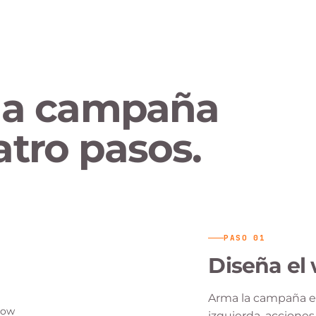
 la campaña
atro pasos.
PASO
01
Diseña el
Arma la campaña en 
izquierda, acciones