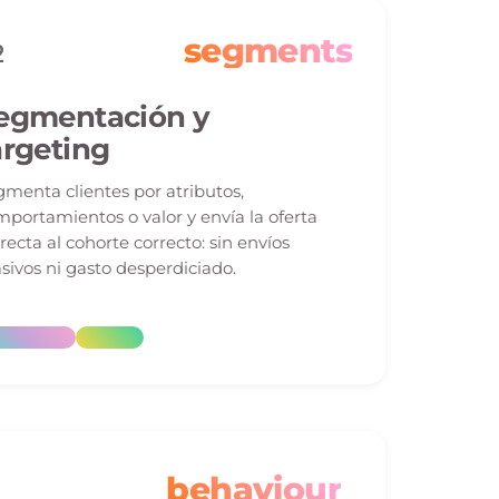
segments
2
egmentación y
argeting
menta clientes por atributos,
portamientos o valor y envía la oferta
recta al cohorte correcto: sin envíos
ivos ni gasto desperdiciado.
behaviour