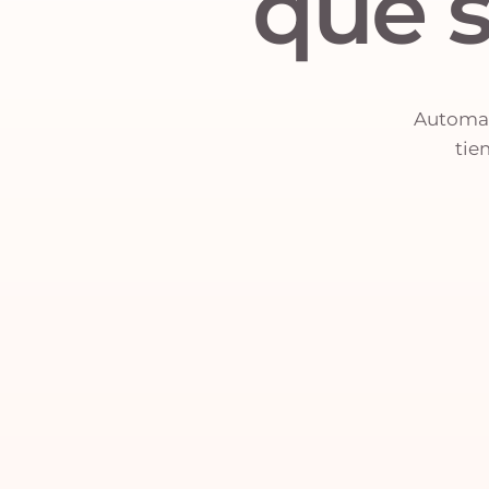
que s
Automati
tie