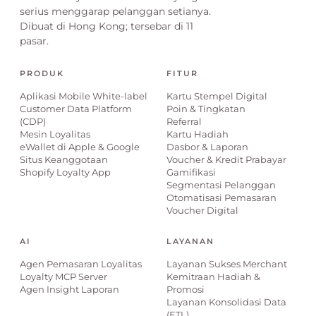
serius menggarap pelanggan setianya.
Dibuat di Hong Kong; tersebar di 11
pasar.
PRODUK
FITUR
Aplikasi Mobile White-label
Kartu Stempel Digital
Customer Data Platform
Poin & Tingkatan
(CDP)
Referral
Mesin Loyalitas
Kartu Hadiah
eWallet di Apple & Google
Dasbor & Laporan
Situs Keanggotaan
Voucher & Kredit Prabayar
Shopify Loyalty App
Gamifikasi
Segmentasi Pelanggan
Otomatisasi Pemasaran
Voucher Digital
AI
LAYANAN
Agen Pemasaran Loyalitas
Layanan Sukses Merchant
Loyalty MCP Server
Kemitraan Hadiah &
Agen Insight Laporan
Promosi
Layanan Konsolidasi Data
(ETL)