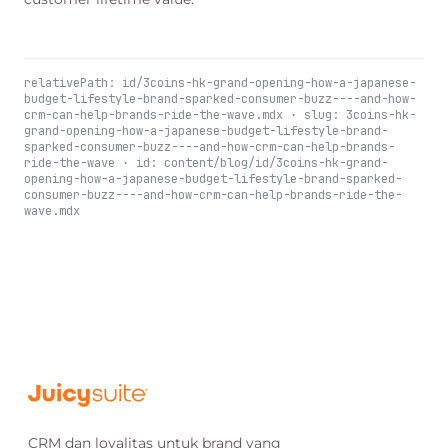
relativePath: id/3coins-hk-grand-opening-how-a-japanese-
budget-lifestyle-brand-sparked-consumer-buzz----and-how-
crm-can-help-brands-ride-the-wave.mdx · slug: 3coins-hk-
grand-opening-how-a-japanese-budget-lifestyle-brand-
sparked-consumer-buzz----and-how-crm-can-help-brands-
ride-the-wave · id: content/blog/id/3coins-hk-grand-
opening-how-a-japanese-budget-lifestyle-brand-sparked-
consumer-buzz----and-how-crm-can-help-brands-ride-the-
wave.mdx
CRM dan loyalitas untuk brand yang