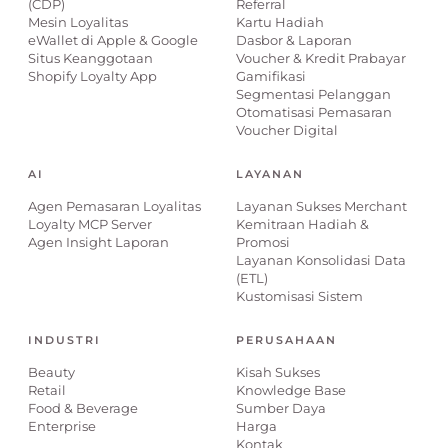
(CDP)
Referral
Mesin Loyalitas
Kartu Hadiah
eWallet di Apple & Google
Dasbor & Laporan
Situs Keanggotaan
Voucher & Kredit Prabayar
Shopify Loyalty App
Gamifikasi
Segmentasi Pelanggan
Otomatisasi Pemasaran
Voucher Digital
AI
LAYANAN
Agen Pemasaran Loyalitas
Layanan Sukses Merchant
Loyalty MCP Server
Kemitraan Hadiah &
Agen Insight Laporan
Promosi
Layanan Konsolidasi Data
(ETL)
Kustomisasi Sistem
INDUSTRI
PERUSAHAAN
Beauty
Kisah Sukses
Retail
Knowledge Base
Food & Beverage
Sumber Daya
Enterprise
Harga
Kontak