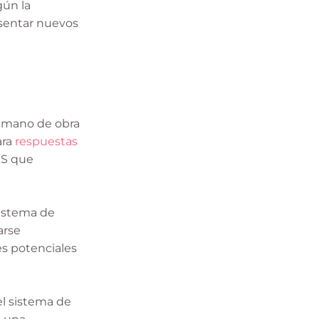
gún la
esentar nuevos
a mano de obra
ara
respuestas
MS que
sistema de
arse
tes potenciales
el sistema de