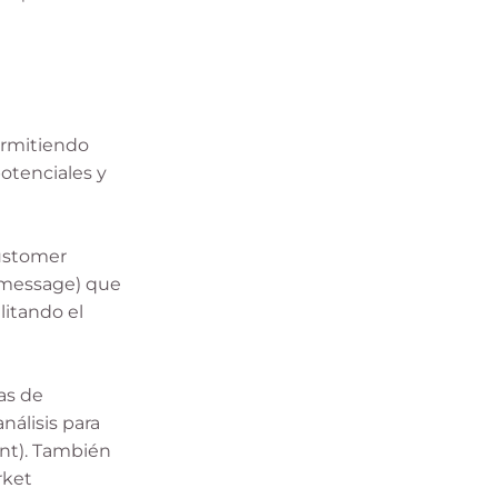
ermitiendo
otenciales y
customer
 message) que
ilitando el
as de
nálisis para
ent). También
rket