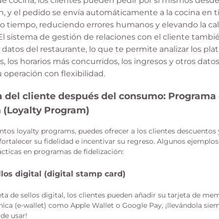
de cocina, los clientes pueden pedir por sí mismos desd
n, y el pedido se envía automáticamente a la cocina en t
o tiempo, reduciendo errores humanos y elevando la cal
 El sistema de gestión de relaciones con el cliente tambié
 datos del restaurante, lo que te permite analizar los plat
, los horarios más concurridos, los ingresos y otros datos 
u operación con flexibilidad.
a del cliente después del consumo: Programa
n (Loyalty Program)
tintos loyalty programs, puedes ofrecer a los clientes descuento
 fortalecer su fidelidad e incentivar su regreso. Algunos ejempl
ácticas en programas de fidelización:
llos digital (digital stamp card)
jeta de sellos digital, los clientes pueden añadir su tarjeta de m
ónica (e-wallet) como Apple Wallet o Google Pay, ¡llevándola sie
 de usar!