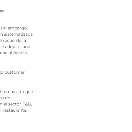
te
; sin embargo,
ón sistematizada
e recuerde la
ue adquirir uno
ncial para la
cho más alto que
as de
n el sector F&B,
l restaurante.