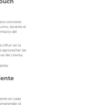
Touch
mero conviene
sumo, durante el
ntacto del
influir en la
te aprovechar las
l del cliente.
iente
iente en cada
comprender el