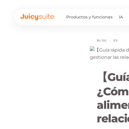
Productos y funciones
IA
BLOG
·
ES
【Guía
¿Cómo
alime
relac