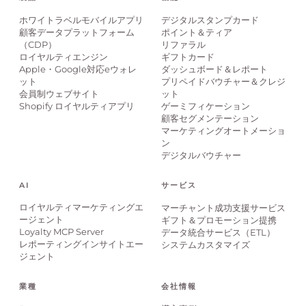
ホワイトラベルモバイルアプリ
デジタルスタンプカード
顧客データプラットフォーム
ポイント＆ティア
（CDP）
リファラル
ロイヤルティエンジン
ギフトカード
Apple・Google対応eウォレ
ダッシュボード＆レポート
ット
プリペイドバウチャー＆クレジ
会員制ウェブサイト
ット
Shopify ロイヤルティアプリ
ゲーミフィケーション
顧客セグメンテーション
マーケティングオートメーショ
ン
デジタルバウチャー
AI
サービス
ロイヤルティマーケティングエ
マーチャント成功支援サービス
ージェント
ギフト＆プロモーション提携
Loyalty MCP Server
データ統合サービス（ETL）
レポーティングインサイトエー
システムカスタマイズ
ジェント
業種
会社情報