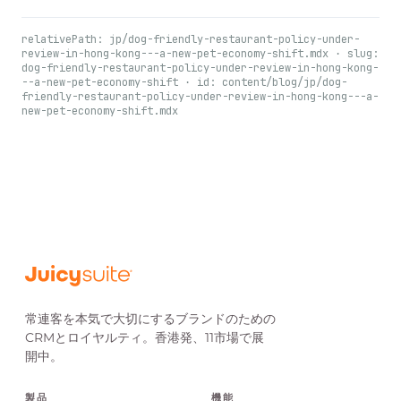
relativePath: jp/dog-friendly-restaurant-policy-under-
review-in-hong-kong---a-new-pet-economy-shift.mdx · slug:
dog-friendly-restaurant-policy-under-review-in-hong-kong-
--a-new-pet-economy-shift · id: content/blog/jp/dog-
friendly-restaurant-policy-under-review-in-hong-kong---a-
new-pet-economy-shift.mdx
常連客を本気で大切にするブランドのための
CRMとロイヤルティ。香港発、11市場で展
開中。
製品
機能