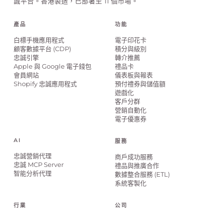
誠平台。香港製造，已部署至 11 個市場。
產品
功能
白標手機應用程式
電子印花卡
顧客數據平台 (CDP)
積分與級別
忠誠引擎
轉介推薦
Apple 與 Google 電子錢包
禮品卡
會員網站
儀表板與報表
Shopify 忠誠應用程式
預付禮券與儲值額
遊戲化
客戶分群
營銷自動化
電子優惠券
AI
服務
忠誠營銷代理
商戶成功服務
忠誠 MCP Server
禮品與推廣合作
智能分析代理
數據整合服務 (ETL)
系統客製化
行業
公司