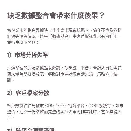
缺乏數據整合會帶來什麼後果？
當企業未能整合數據時，往往會出現系統孤立、協作不良及營銷
洞察失準等情況。這些「數據孤島」令客戶資訊難以有效運用，
並衍生以下問題：
1）
市場分析失準
未經整理的原始數據難以解讀。缺乏統一平台，營銷人員便需花
費大量時間拼湊報表，導致對市場狀況判斷失誤，策略方向偏
離。
2）
客戶檔案分散
客戶數據往往分散於 CRM 平台、電商平台、POS 系統等。如未
整合，建立一份準確而完整的客戶名單將非常耗時，甚至無從入
手。
3）
跨平台洞察受限