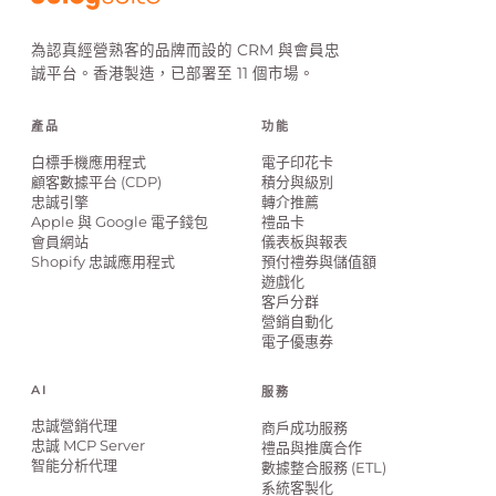
為認真經營熟客的品牌而設的 CRM 與會員忠
誠平台。香港製造，已部署至 11 個市場。
產品
功能
白標手機應用程式
電子印花卡
顧客數據平台 (CDP)
積分與級別
忠誠引擎
轉介推薦
Apple 與 Google 電子錢包
禮品卡
會員網站
儀表板與報表
Shopify 忠誠應用程式
預付禮券與儲值額
遊戲化
客戶分群
營銷自動化
電子優惠券
AI
服務
忠誠營銷代理
商戶成功服務
忠誠 MCP Server
禮品與推廣合作
智能分析代理
數據整合服務 (ETL)
系統客製化