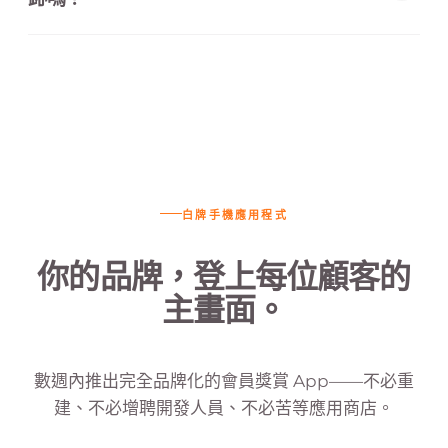
沒有。App 的圖示、開啟畫面、導覽與通行證視
覺，全屬你的品牌。JuicySuite 只出現在管理後
台，不會出現在顧客介面。
白牌手機應用程式
你的品牌，登上每位顧客的
主畫面。
數週內推出完全品牌化的會員獎賞 App——不必重
建、不必增聘開發人員、不必苦等應用商店。