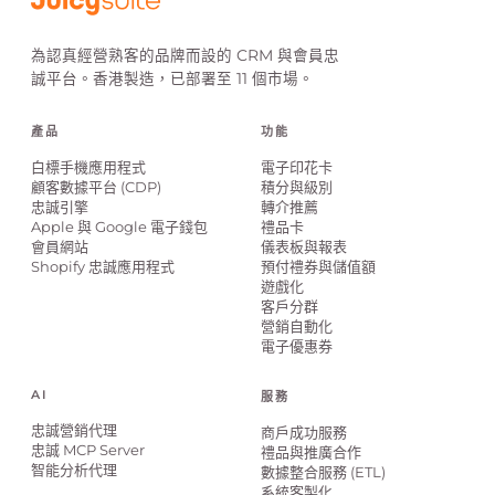
為認真經營熟客的品牌而設的 CRM 與會員忠
誠平台。香港製造，已部署至 11 個市場。
產品
功能
白標手機應用程式
電子印花卡
顧客數據平台 (CDP)
積分與級別
忠誠引擎
轉介推薦
Apple 與 Google 電子錢包
禮品卡
會員網站
儀表板與報表
Shopify 忠誠應用程式
預付禮券與儲值額
遊戲化
客戶分群
營銷自動化
電子優惠券
AI
服務
忠誠營銷代理
商戶成功服務
忠誠 MCP Server
禮品與推廣合作
智能分析代理
數據整合服務 (ETL)
系統客製化