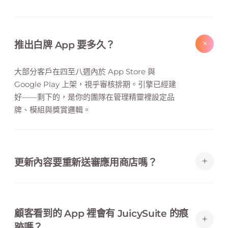
+
推出白牌 App 要多久？
大部分客戶在四至八週內於 App Store 與
Google Play 上架，視乎審核排期。引擎已經建
好——剩下的，是你的團隊在管理精靈裡設定品
牌、模組與獎賞邏輯。
+
更新內容要重新送審應用商店嗎？
不用。橫額、優惠、文案、主題色與模組顯示，全
部在瀏覽器 CMS 裡控制。不必找開發人員、不必
顧客看到的 App 裡會有 JuicySuite 的痕
重新送審、不必發新版本。
+
跡嗎？