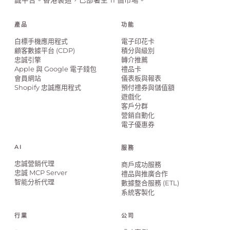
產品
功能
白標手機應用程式
電子印花卡
顧客數據平台 (CDP)
積分與級別
忠誠引擎
轉介推薦
Apple 與 Google 電子錢包
禮品卡
會員網站
儀表板與報表
Shopify 忠誠應用程式
預付禮券與儲值額
遊戲化
客戶分群
營銷自動化
電子優惠券
AI
服務
忠誠營銷代理
商戶成功服務
忠誠 MCP Server
禮品與推廣合作
智能分析代理
數據整合服務 (ETL)
系統客製化
行業
公司