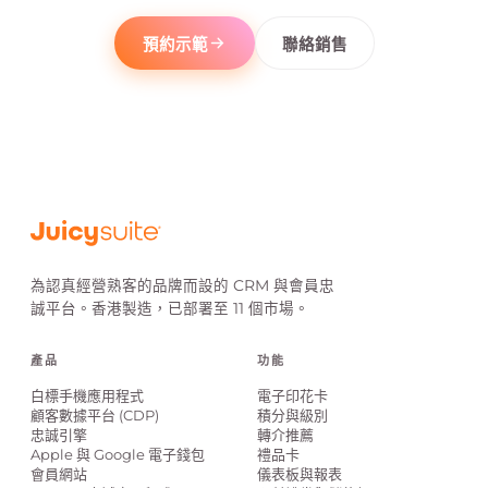
預約示範
聯絡銷售
PizzaExpress Club 電子會員卡
PizzaExpress
PizzaExpress 
/\* Card Border Gradient \*/ /\*Box Shadow method .card\_item { border: 3p
為認真經營熟客的品牌而設的 CRM 與會員忠
誠平台。香港製造，已部署至 11 個市場。
產品
功能
白標手機應用程式
電子印花卡
顧客數據平台 (CDP)
積分與級別
忠誠引擎
轉介推薦
Apple 與 Google 電子錢包
禮品卡
會員網站
儀表板與報表