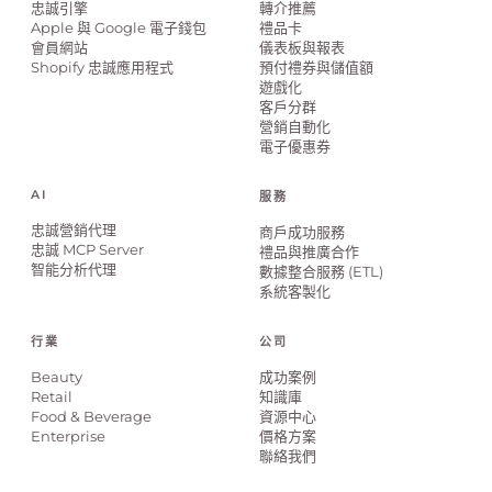
忠誠引擎
轉介推薦
Apple 與 Google 電子錢包
禮品卡
會員網站
儀表板與報表
Shopify 忠誠應用程式
預付禮券與儲值額
遊戲化
客戶分群
營銷自動化
電子優惠券
AI
服務
忠誠營銷代理
商戶成功服務
忠誠 MCP Server
禮品與推廣合作
智能分析代理
數據整合服務 (ETL)
系統客製化
行業
公司
Beauty
成功案例
Retail
知識庫
Food & Beverage
資源中心
Enterprise
價格方案
聯絡我們